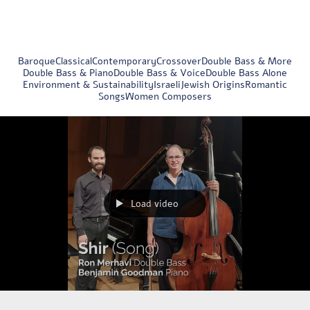
Baroque
Classical
Contemporary
Crossover
Double Bass & More
Double Bass & Piano
Double Bass & Voice
Double Bass Alone
Environment & Sustainability
Israeli
Jewish Origins
Romantic
Songs
Women Composers
Load video