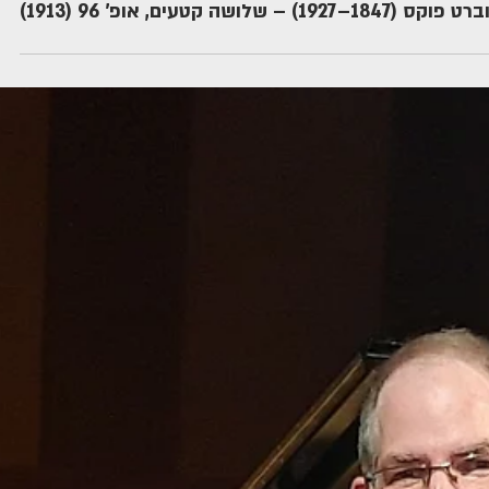
Robert Fuchs (1847-1927) – Drei Stücke [Three
Pieces], op. 96 (1913)