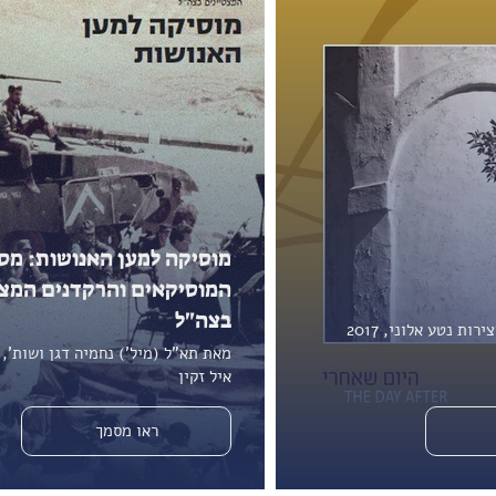
מוסיקה למען האנושות: מסל
המוסיקאים והרקדנים המצט
בצה"ל
ות נטע אלוני, 2017
איל זקין
ראו מסמך