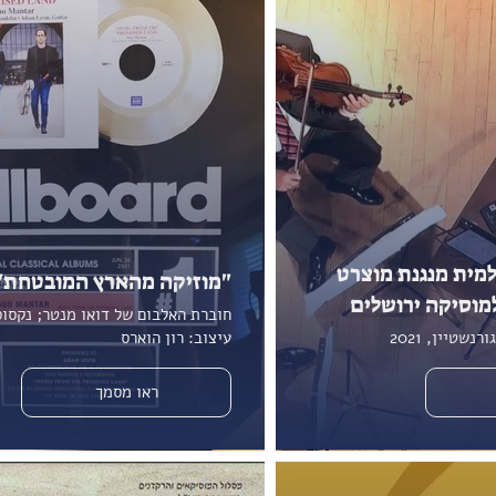
למית מנגנת מוצרט
"מוזיקה מהארץ המובטחת"
מוסיקה ירושלים
שטיין, 2021
עיצוב: רון הוארס
ראו מסמך