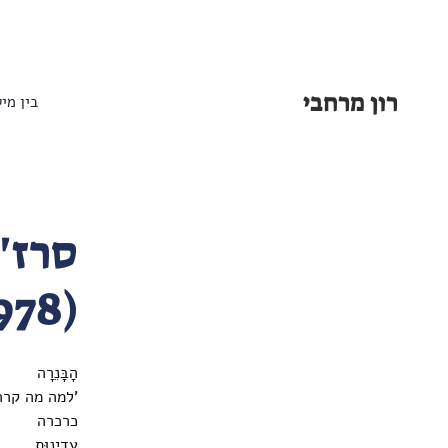
רון מרחבי
בין מיל
(1978)
הָבָּנֵרָה
'למה מה קרה
כרכרה
עדינוּת