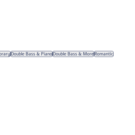
orary
Double Bass & Piano
Double Bass & More
Romantic