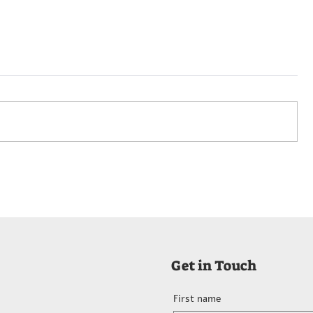
רבי שלום חריטונוב (1886–1934),
שלושה מתוך "שירים מפלשתינה
– שיר ערש /
החדשה" – (קק"ל, 1938)
ר ביד היוצר
Get in Touch
First name